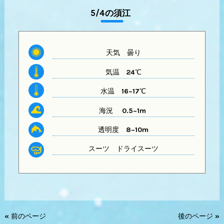
5/4の須江
天気 曇り
気温
24℃
水温
16−17℃
海況 0.5−1m
透明度
8−10m
スーツ
ドライスーツ
« 前のページ
後のページ »