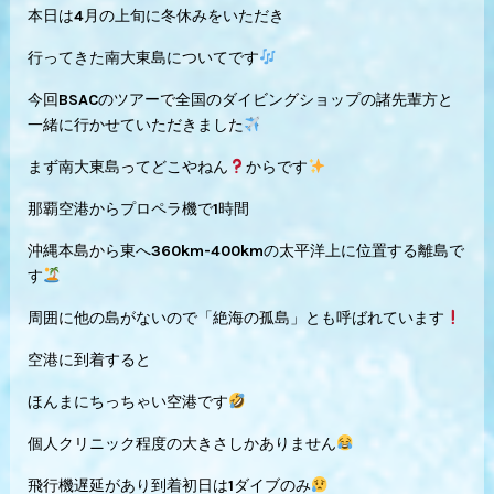
本日は4月の上旬に冬休みをいただき
行ってきた南大東島についてです
今回BSACのツアーで全国のダイビングショップの諸先輩方と
一緒に行かせていただきました
まず南大東島ってどこやねん
からです
那覇空港からプロペラ機で1時間
沖縄本島から東へ360km-400kmの太平洋上に位置する離島で
す
周囲に他の島がないので「絶海の孤島」とも呼ばれています
空港に到着すると
ほんまにちっちゃい空港です
個人クリニック程度の大きさしかありません
飛行機遅延があり到着初日は1ダイブのみ