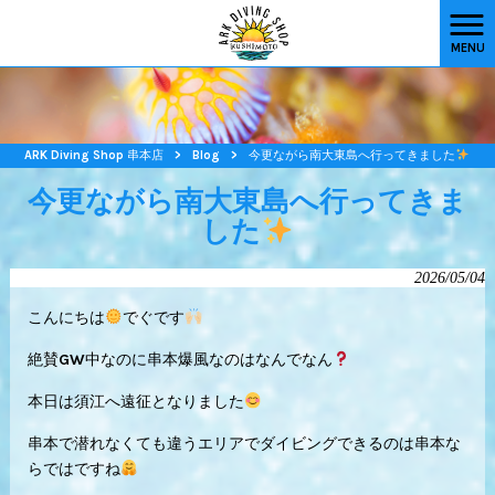
MENU
ARK Diving Shop 串本店
>
Blog
>
今更ながら南大東島へ行ってきました
今更ながら南大東島へ行ってきま
した
2026/05/04
こんにちは
でぐです
絶賛GW中なのに串本爆風なのはなんでなん
本日は須江へ遠征となりました
串本で潜れなくても違うエリアでダイビングできるのは串本な
らではですね