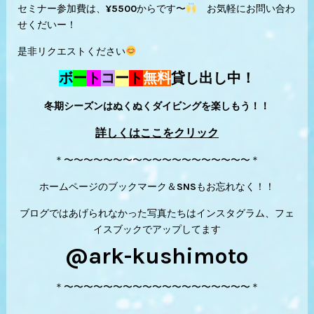
セミナー参加費は、¥5500からです〜
お気軽にお問い合わ
せくだいー！
是非リクエストください
ボ
ー
ト
コ
ー
ト
無料
貸し出し中！
冬期シーズンはぬくぬくダイビングを楽しもう！！
詳しくはここをクリック
＊〜〜〜〜〜〜〜〜〜〜〜〜〜〜〜〜〜〜〜＊
ホームページのブックマーク＆SNSもお忘れなく！！
ブログではあげられなかった写真たちはインスタグラム、フェ
イスブックでアップしてます
@ark-kushimoto
＊〜〜〜〜〜〜〜〜〜〜〜〜〜〜〜〜〜〜〜＊