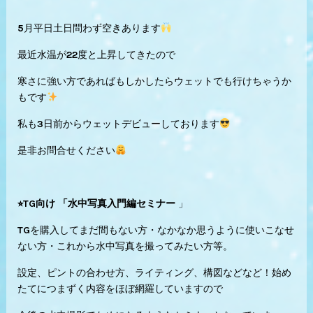
5月平日土日問わず空きあります
最近水温が22度と上昇してきたので
寒さに強い方であればもしかしたらウェットでも行けちゃうか
もです
私も3日前からウェットデビューしております
是非お問合せください
⭐︎TG向け 「水中写真入門編セミナー
」
TGを購入してまだ間もない方・なかなか思うように使いこなせ
ない方・これから水中写真を撮ってみたい方等。
設定、ピントの合わせ方、ライティング、構図などなど！始め
たてにつまずく内容をほぼ網羅していますので