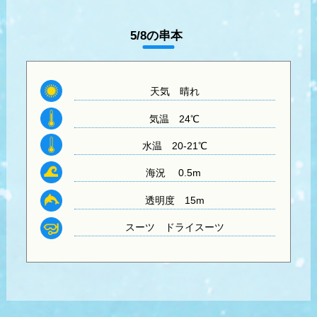
5/8の串本
天気 晴れ
気温
24℃
水温
20-21℃
海況 0.5m
透明度
15m
スーツ
ドライスーツ