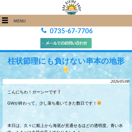
MENU
0735-67-7706
ARK Diving Shop 串本店
>
Blog
>
柱状節理にも負けない串本の地形
柱状節理にも負けない串本の地形
2026/05/08
こんにちわ！ガーシーです
GWが終わって、少し落ち着いてきた数日です！
本日は、久々に船上から海底が見通せるほどの透明度。青い水