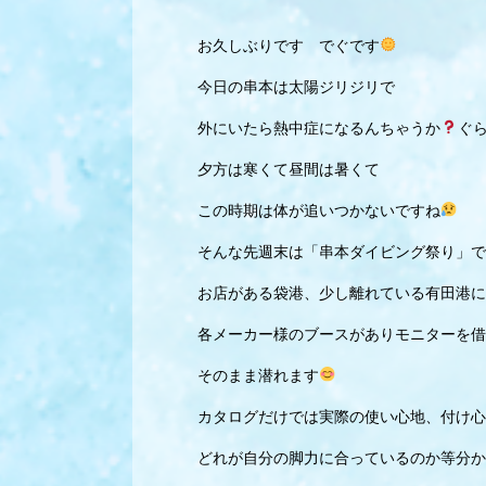
お久しぶりです でぐです
今日の串本は太陽ジリジリで
外にいたら熱中症になるんちゃうか
ぐ
夕方は寒くて昼間は暑くて
この時期は体が追いつかないですね
そんな先週末は「串本ダイビング祭り」で
お店がある袋港、少し離れている有田港に
各メーカー様のブースがありモニターを借
そのまま潜れます
カタログだけでは実際の使い心地、付け心
どれが自分の脚力に合っているのか等分か