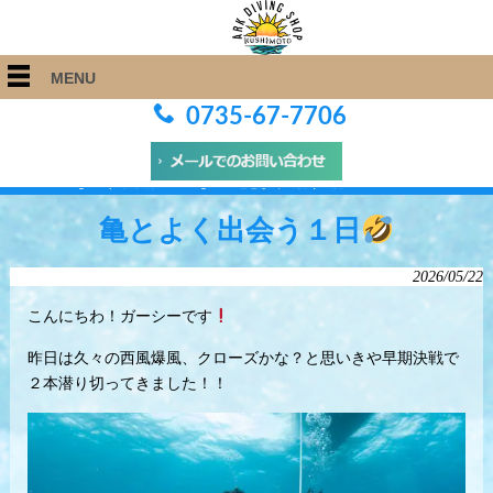
MENU
0735-67-7706
ARK Diving Shop 串本店
>
Blog
>
亀とよく出会う１日
亀とよく出会う１日
2026/05/22
こんにちわ！ガーシーです
昨日は久々の西風爆風、クローズかな？と思いきや早期決戦で
２本潜り切ってきました！！