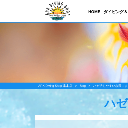
HOME
ダイビング＆
ARK Diving Shop 串本店
>
Blog
>
ハゼ活しやすい水温にま
ハゼ