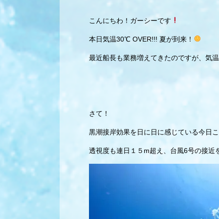
こんにちわ！ガーシーです
本日気温30℃ OVER!!! 夏が到来！
最近船長も業務増えてきたのですが、気温
さて！
黒潮接岸効果を日に日に感じている今日こ
透視度も連日１５m超え、台風6号の接近