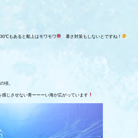
30℃もあると船上はモワモワ
暑さ対策もしないとですね！
の頃。
を感じさせない青ーーーい海が広がっています