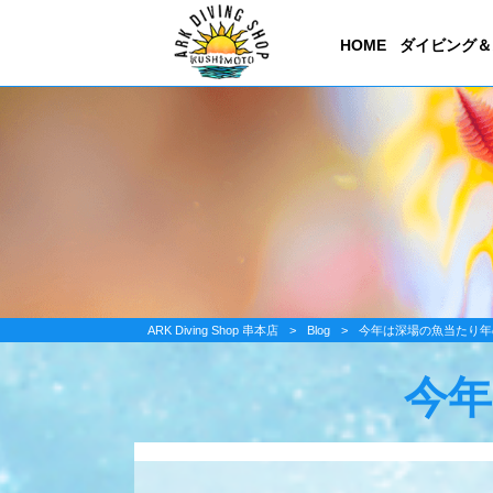
HOME
ダイビング＆
ARK Diving Shop 串本店
>
Blog
>
今年は深場の魚当たり年
今年