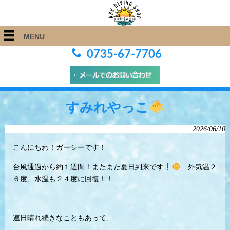
MENU
0735-67-7706
ARK Diving Shop 串本店
>
Blog
>
すみれやっこ
すみれやっこ
2026/06/10
こんにちわ！ガーシーです！
台風通過から約１週間！またまた夏日到来です
外気温２
６度、水温も２４度に回復！！
連日晴れ続きなこともあって、