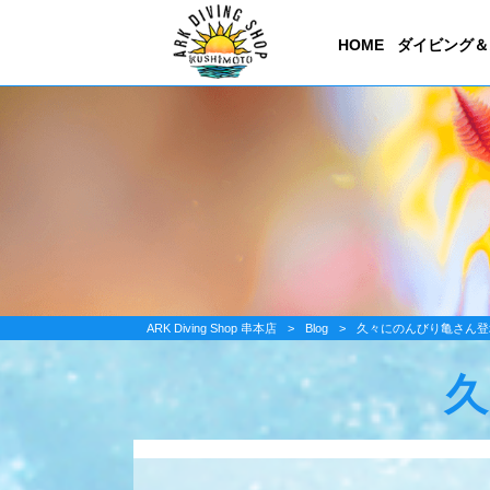
HOME
ダイビング＆
ARK Diving Shop 串本店
>
Blog
>
久々にのんびり亀さん登
久