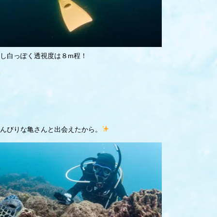
し白っぽく透視度は８m程！
んびりな亀さんと出会えたから。