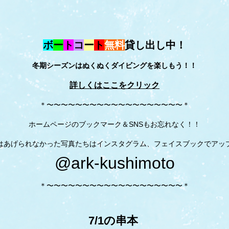
ボ
ー
ト
コ
ー
ト
無料
貸し出し中！
冬期シーズンはぬくぬくダイビングを楽しもう！！
詳しくはここをクリック
＊〜〜〜〜〜〜〜〜〜〜〜〜〜〜〜〜〜〜〜＊
ホームページのブックマーク＆SNSもお忘れなく！！
はあげられなかった写真たちはインスタグラム、フェイスブックでアッ
@ark-kushimoto
＊〜〜〜〜〜〜〜〜〜〜〜〜〜〜〜〜〜〜〜＊
7/1の串本