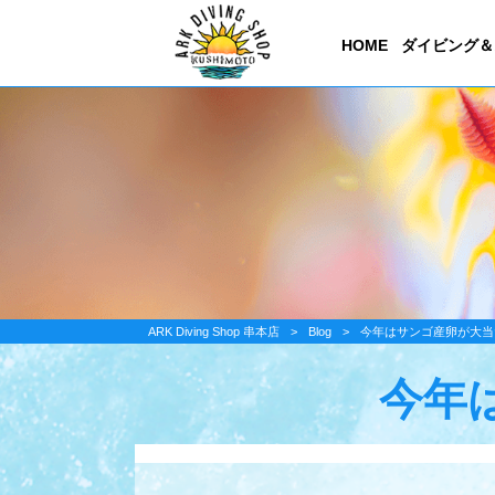
HOME
ダイビング＆
ARK Diving Shop 串本店
>
Blog
>
今年はサンゴ産卵が大当
今年