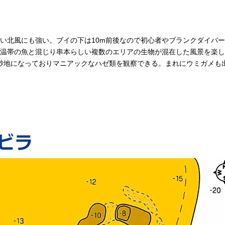
い北風にも強い。ブイの下は10m前後なので初心者やブランクダイバ
温帯の魚と混じり串本らしい複数のエリアの生物が混在した風景を楽し
砂地になっておりマニアックなハゼ類を観察できる。まれにウミガメも