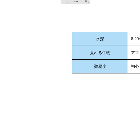
水深
8-20
見れる
生物
アマ
難易度
初心