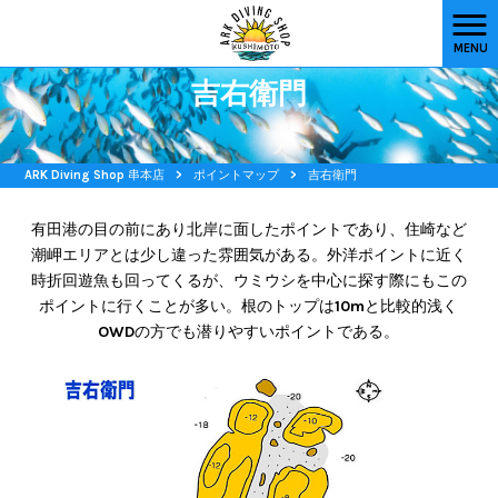
MENU
吉右衛門
ARK Diving Shop 串本店
>
ポイントマップ
>
吉右衛門
有田港の目の前にあり北岸に面したポイントであり、住崎など
潮岬エリアとは少し違った雰囲気がある。外洋ポイントに近く
時折回遊魚も回ってくるが、ウミウシを中心に探す際にもこの
ポイントに行くことが多い。根のトップは10mと比較的浅く
OWDの方でも潜りやすいポイントである。