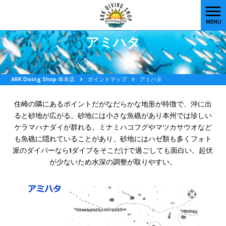
MENU
アミハタ
ARK Diving Shop 串本店
>
ポイントマップ
>
アミハタ
住崎の隣にあるポイントだがなだらかな地形が特徴で、沖に出
ると砂地が広がる。砂地には小さな魚礁があり本州では珍しい
ケラマハナダイが群れる。ミナミハコフグやマツカサウオなど
も魚礁に隠れていることがあり、砂地にはハゼ類も多くフォト
派のダイバーなら1ダイブをそこだけで過ごしても面白い。起伏
が少ないため水深の調整が取りやすい。