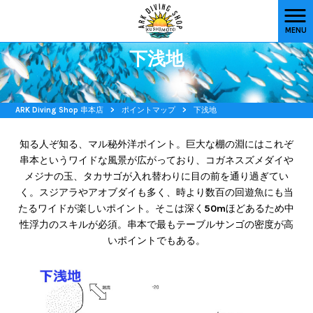
MENU
下浅地
ARK Diving Shop 串本店
>
ポイントマップ
>
下浅地
知る人ぞ知る、マル秘外洋ポイント。巨大な棚の淵にはこれぞ
串本というワイドな風景が広がっており、コガネスズメダイや
メジナの玉、タカサゴが入れ替わりに目の前を通り過ぎてい
く。スジアラやアオブダイも多く、時より数百の回遊魚にも当
たるワイドが楽しいポイント。そこは深く50mほどあるため中
性浮力のスキルが必須。串本で最もテーブルサンゴの密度が高
いポイントでもある。