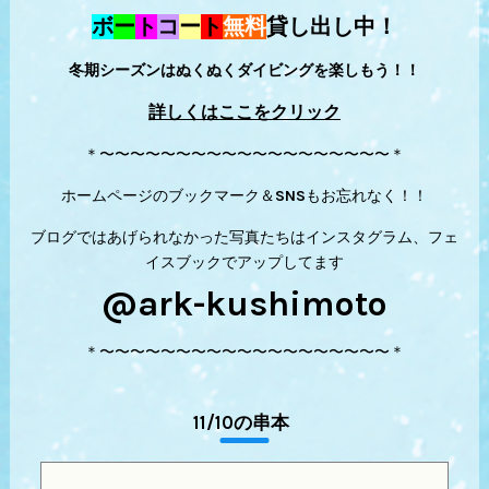
ボ
ー
ト
コ
ー
ト
無料
貸し出し中！
冬期シーズンはぬくぬくダイビングを楽しもう！！
詳しくはここをクリック
＊〜〜〜〜〜〜〜〜〜〜〜〜〜〜〜〜〜〜〜＊
ホームページのブックマーク＆SNSもお忘れなく！！
ブログではあげられなかった写真たちはインスタグラム、フェ
イスブックでアップしてます
@ark-kushimoto
＊〜〜〜〜〜〜〜〜〜〜〜〜〜〜〜〜〜〜〜＊
11/10の串本