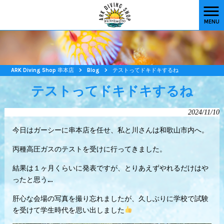
MENU
ARK Diving Shop 串本店
>
Blog
>
テストってドキドキするね
テストってドキドキするね
2024/11/10
今日はガーシーに串本店を任せ、私と川さんは和歌山市内へ。
丙種高圧ガスのテストを受けに行ってきました。
結果は１ヶ月くらいに発表ですが、とりあえずやれるだけはや
ったと思う…
肝心な会場の写真を撮り忘れましたが、久しぶりに学校で試験
を受けて学生時代を思い出しました