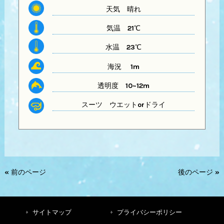
天気
晴れ
気温
21℃
水温
23℃
海況 1m
透明度
10~12m
スーツ
ウエットorドライ
« 前のページ
後のページ »
サイトマップ
プライバシーポリシー