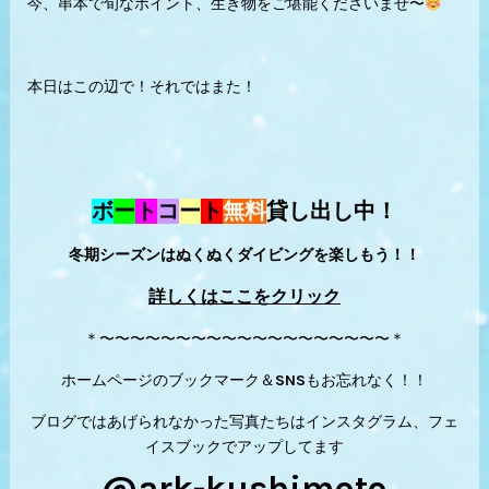
今、串本で旬なポイント、生き物をご堪能くださいませ〜
本日はこの辺で！それではまた！
ボ
ー
ト
コ
ー
ト
無料
貸し出し中！
冬期シーズンはぬくぬくダイビングを楽しもう！！
詳しくはここをクリック
＊〜〜〜〜〜〜〜〜〜〜〜〜〜〜〜〜〜〜〜＊
ホームページのブックマーク＆SNSもお忘れなく！！
ブログではあげられなかった写真たちはインスタグラム、フェ
イスブックでアップしてます
@ark-kushimoto