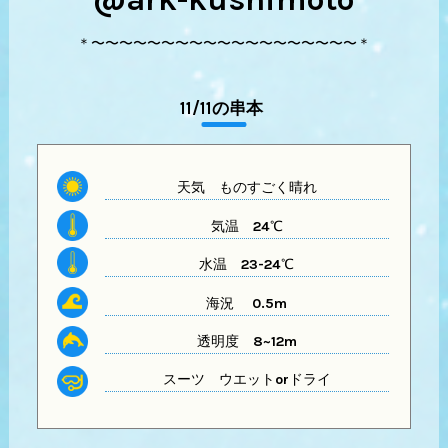
＊〜〜〜〜〜〜〜〜〜〜〜〜〜〜〜〜〜〜〜＊
11/11の串本
天気
ものすごく晴れ
気温
24℃
水温
23-24℃
海況 0.5m
透明度
8~12m
スーツ
ウエットorドライ