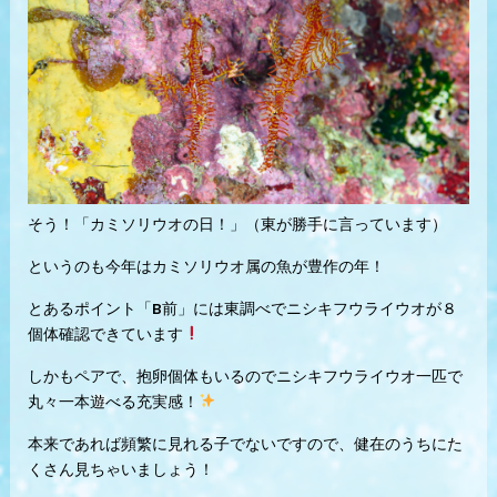
そう！「カミソリウオの日！」（東が勝手に言っています）
というのも今年はカミソリウオ属の魚が豊作の年！
とあるポイント「B前」には東調べでニシキフウライウオが８
個体確認できています
しかもペアで、抱卵個体もいるのでニシキフウライウオ一匹で
丸々一本遊べる充実感！
本来であれば頻繁に見れる子でないですので、健在のうちにた
くさん見ちゃいましょう！