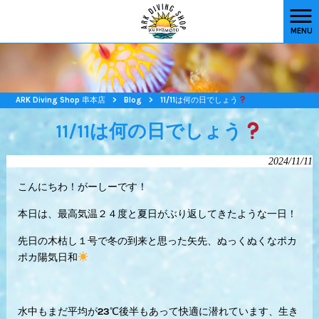
MENU
ARK Diving Shop 串本店
>
Blog
>
11/11は何の日でしょう
11/11は何の日でしょう
2024/11/11
こんにちわ！がーしーです！
本日は、最高気温２４度と夏日がぶり返してきたような一日！
先日の木枯し１号で冬の到来と思った矢先、ぬっくぬくなポカ
ポカ陽気日和
水中もまだ平均が23℃後半もあって快適に潜れています、生き