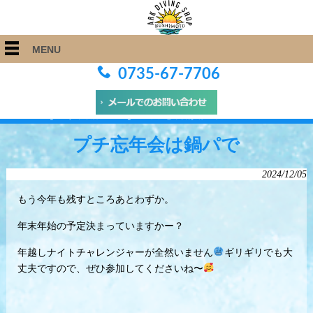
MENU
0735-67-7706
ARK Diving Shop 串本店
>
Blog
>
プチ忘年会は鍋パで
プチ忘年会は鍋パで
2024/12/05
もう今年も残すところあとわずか。
年末年始の予定決まっていますかー？
年越しナイトチャレンジャーが全然いません
ギリギリでも大
丈夫ですので、ぜひ参加してくださいね〜