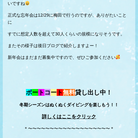
いですね
正式な忘年会は12/29に梅田で行うのですが、ありがたいこと
に
すでに想定人数を超えて30人くらいの規模になりそうです。
またその様子は後日ブログで紹介しますよー！
新年会はまだまだ募集中ですので、ぜひご参加ください
ボ
ー
ト
コ
ー
ト
無料
貸し出し中！
冬期シーズンはぬくぬくダイビングを楽しもう！！
詳しくはここをクリック
＊〜〜〜〜〜〜〜〜〜〜〜〜〜〜〜〜〜〜〜＊