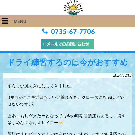
MENU
0735-67-7706
ARK Diving Shop 串本店
>
Blog
>
ドライ練習するのは今がおすすめ
ドライ練習するのは今がおすすめ
2024/12/07
冬らしい風向きになってきました。
3便目がここ最近はちょいと荒れがち。クローズになるほどで
はないですが。
まあ、もしダメだーとなっても今の時期は須江もあるし、海を
楽しめなくならずサイコー
須江はまだピークとまでは言わないですが、それでも見応えの