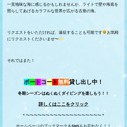
一見地味な海に感じるかもしれませんが、ライトで壁や海底を
照らしてあげるカラフルな世界が広がる古座の海。
リクエストをいただければ、遠征することも可能です
お気軽
にリクエストくださいませ〜
それではまた！
ボ
ー
ト
コ
ー
ト
無料
貸し出し中！
冬期シーズンはぬくぬくダイビングを楽しもう！！
詳しくはここをクリック
＊〜〜〜〜〜〜〜〜〜〜〜〜〜〜〜〜〜〜〜＊
ホームページのブックマーク＆SNSもお忘れなく！！