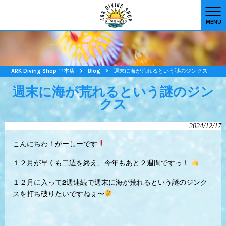
MENU
ARK Diving Shop 串本店
>
Blog
>
週末に海が荒れるという謎のジンクス
週末に海が荒れるという謎のジン
クス
2024/12/17
こんにちわ！がーしーです
１２月が早くも二週を終え、今年もあと２週間ですっ！
１２月に入って2週連続で週末に海が荒れるという謎のジンク
スを打ち破りたいですねぇ〜