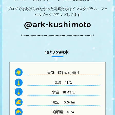
ブログではあげられなかった写真たちはインスタグラム、フェ
イスブックでアップしてます
@ark-kushimoto
＊〜〜〜〜〜〜〜〜〜〜〜〜〜〜〜〜〜〜〜＊
12/17の串本
天気
晴れのち曇り
気温
13℃
水温
18-19℃
海況 0.5-1m
透明度
15m