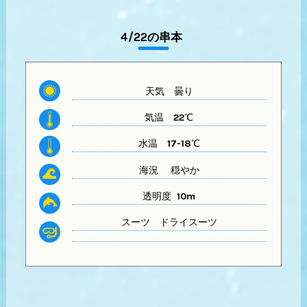
4/22の串本
天気 曇り
気温
22℃
水温
17-18℃
海況 穏やか
透明度 10
m
スーツ
ドライスーツ