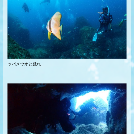
ツバメウオと戯れ