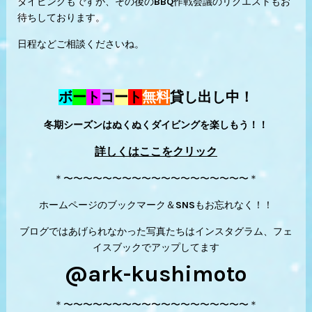
ダイビングもですが、その後のBBQ作戦会議のリクエストもお
待ちしております。
日程などご相談くださいね。
ボ
ー
ト
コ
ー
ト
無料
貸し出し中！
冬期シーズンはぬくぬくダイビングを楽しもう！！
詳しくはここをクリック
＊〜〜〜〜〜〜〜〜〜〜〜〜〜〜〜〜〜〜〜＊
ホームページのブックマーク＆SNSもお忘れなく！！
ブログではあげられなかった写真たちはインスタグラム、フェ
イスブックでアップしてます
@ark-kushimoto
＊〜〜〜〜〜〜〜〜〜〜〜〜〜〜〜〜〜〜〜＊