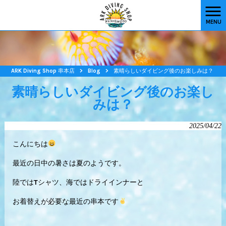
MENU
ARK Diving Shop 串本店
>
Blog
>
素晴らしいダイビング後のお楽しみは？
素晴らしいダイビング後のお楽し
みは？
2025/04/22
こんにちは
最近の日中の暑さは夏のようです。
陸ではTシャツ、海ではドライインナーと
お着替えが必要な最近の串本です