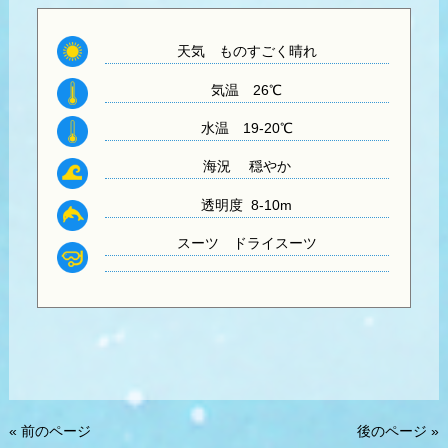
天気 ものすごく晴れ
気温
26℃
水温
19-20℃
海況 穏やか
透明度 8-10
m
スーツ
ドライスーツ
« 前のページ
後のページ »