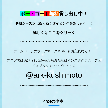
ボ
ー
ト
コ
ー
ト
無料
貸し出し中！
冬期シーズンはぬくぬくダイビングを楽しもう！！
詳しくはここをクリック
＊〜〜〜〜〜〜〜〜〜〜〜〜〜〜〜〜〜〜〜＊
ホームページのブックマーク＆SNSもお忘れなく！！
ブログではあげられなかった写真たちはインスタグラム、フェ
イスブックでアップしてます
@ark-kushimoto
＊〜〜〜〜〜〜〜〜〜〜〜〜〜〜〜〜〜〜〜＊
4/24の串本