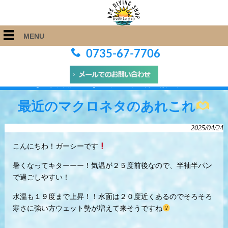
MENU
0735-67-7706
ARK Diving Shop 串本店
>
Blog
>
最近のマクロネタのあれこれ
最近のマクロネタのあれこれ
2025/04/24
こんにちわ！ガーシーです
暑くなってキターーー！気温が２５度前後なので、半袖半パン
で過ごしやすい！
水温も１９度まで上昇！！水面は２０度近くあるのでそろそろ
寒さに強い方ウェット勢が増えて来そうですね