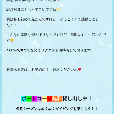
記念写真にももってこいですね
実は私も初めて見たんですけど、かっこよくて感動しまし
た！！
こんなに素敵な鯉のぼりなんですけど、期間はすごい短いんで
す
4/25~5/6までなのでリクエストお待ちしております。
興味ある方は、お早めに！！連絡くださいね
ボ
ー
ト
コ
ー
ト
無料
貸し出し中！
冬期シーズンはぬくぬくダイビングを楽しもう！！