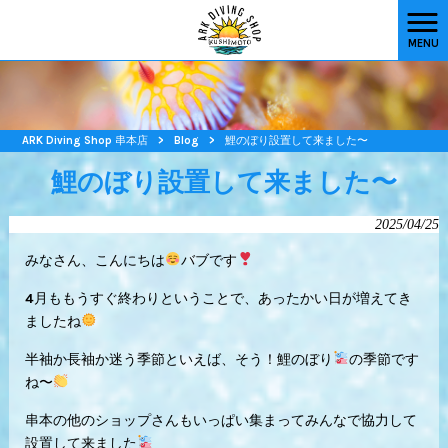
MENU
ARK Diving Shop 串本店
>
Blog
>
鯉のぼり設置して来ました〜
鯉のぼり設置して来ました〜
2025/04/25
みなさん、こんにちは
バブです
4月ももうすぐ終わりということで、あったかい日が増えてき
ましたね
半袖か長袖か迷う季節といえば、そう！鯉のぼり
の季節です
ね〜
串本の他のショップさんもいっぱい集まってみんなで協力して
設置して来ました