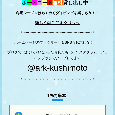
ボ
ー
ト
コ
ー
ト
無料
貸し出し中！
冬期シーズンはぬくぬくダイビングを楽しもう！！
詳しくはここをクリック
＊〜〜〜〜〜〜〜〜〜〜〜〜〜〜〜〜〜〜〜＊
ホームページのブックマーク＆SNSもお忘れなく！！
ブログではあげられなかった写真たちはインスタグラム、フェ
イスブックでアップしてます
@ark-kushimoto
＊〜〜〜〜〜〜〜〜〜〜〜〜〜〜〜〜〜〜〜＊
1/5の串本