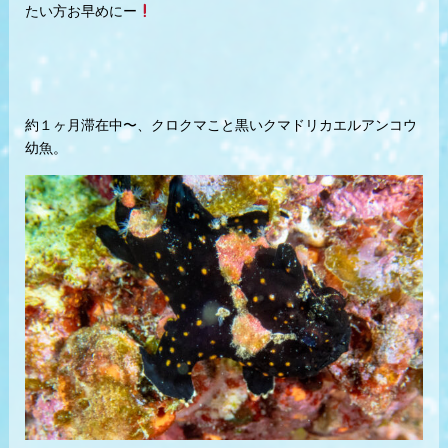
たい方お早めにー
約１ヶ月滞在中〜、クロクマこと黒いクマドリカエルアンコウ
幼魚。