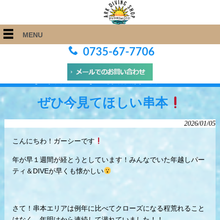
MENU
0735-67-7706
ARK Diving Shop 串本店
>
Blog
>
ぜひ今見てほしい串本
ぜひ今見てほしい串本
2026/01/05
こんにちわ！ガーシーです
年が早１週間が経とうとしています！みんなでいた年越しパー
ティ＆DIVEが早くも懐かしい
さて！串本エリアは例年に比べてクローズになる程荒れること
はなく、年明けから連続して潜れていました！！