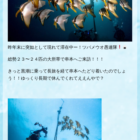
昨年末に突如として現れて滞在中ー！ツバメウオ愚連隊
総勢２３〜２４匹の大所帯で串本へご来訪！！！
きっと黒潮に乗って長旅を経て串本へたどり着いたのでしょ
う！！ゆっくり長期で休んでくれてええんやで？