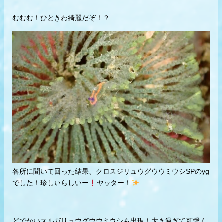
むむむ！ひときわ綺麗だぞ！？
各所に聞いて回った結果、クロスジリュウグウウミウシSPのyg
でした！珍しいらしいー
ヤッター！
どでかいスルガリュウグウウミウシも出現！大き過ぎて可愛く