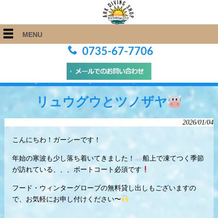
MENU
0735-67-7706
ARK Diving Shop 串本店
>
Blog
>
リュウグウとツノザヤ
リュウグウとツノザヤ
2026/01/04
こんにちわ！ガーシーです！
年始の寒波も少し落ち着いてきました！
船上で凍てつく季節
が訪れている、、、ボートコート必須です
フード・ウィンターグローブの無料貸し出しもございますの
で、お気軽にお申し付けください〜