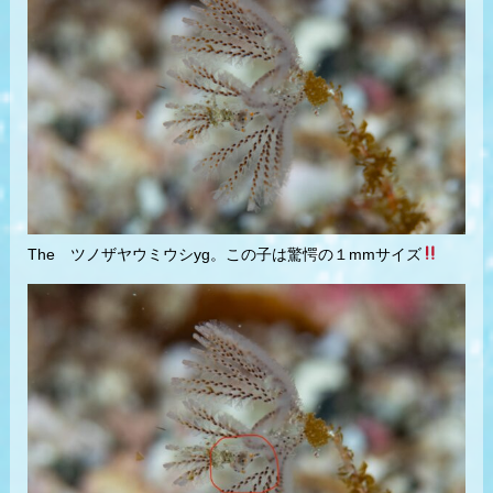
The ツノザヤウミウシyg。この子は驚愕の１mmサイズ