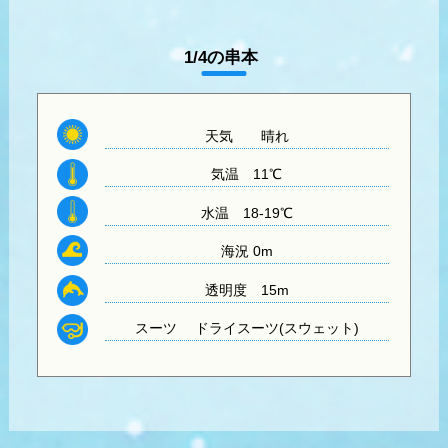
1/4の串本
天気
晴れ
気温
11℃
水温
18-19℃
海況 0m
透明度
15m
スーツ
ドライスーツ(スウェット)