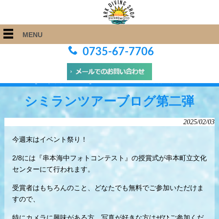
MENU
0735-67-7706
ARK Diving Shop 串本店
>
Blog
>
シミランツアーブログ第二弾
シミランツアーブログ第二弾
2025/02/03
今週末はイベント祭り！
2/8には『串本海中フォトコンテスト』の授賞式が串本町立文化
センターにて行われます。
受賞者はもちろんのこと、どなたでも無料でご参加いただけま
すので、
特にカメラに興味がある方、写真が好きな方はぜひご参加くだ