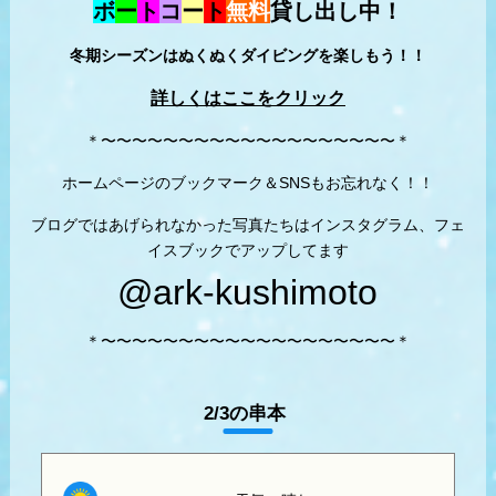
ボ
ー
ト
コ
ー
ト
無料
貸し出し中！
冬期シーズンはぬくぬくダイビングを楽しもう！！
詳しくはここをクリック
＊〜〜〜〜〜〜〜〜〜〜〜〜〜〜〜〜〜〜〜＊
ホームページのブックマーク＆SNSもお忘れなく！！
ブログではあげられなかった写真たちはインスタグラム、フェ
イスブックでアップしてます
@ark-kushimoto
＊〜〜〜〜〜〜〜〜〜〜〜〜〜〜〜〜〜〜〜＊
2/3の串本