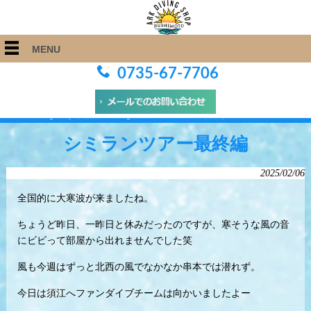
MENU
0735-67-7706
ARK Diving Shop 串本店
>
Blog
>
シミランツアー最終編
シミランツアー最終編
2025/02/06
全国的に大寒波が来ましたね。
ちょうど昨日、一昨日と休みだったのですが、寒そうな風の音
にビビって部屋から出れませんでした笑
風も今週はずっと北西の風でなかなか串本では潜れず。
今日は須江へファンダイブチームは向かいましたよー