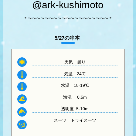
@ark-kushimoto
＊〜〜〜〜〜〜〜〜〜〜〜〜〜〜〜〜〜〜〜＊
5/27の串本
天気 曇り
気温
24℃
水温
18-19℃
海況 0.5m
透明度 5-10
m
スーツ
ドライスーツ