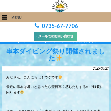
MENU
0735-67-7706
ARK Diving Shop 串本店
>
Blog
>
串本ダイビング祭り開催されました
串本ダイビング祭り開催されまし
た
2025/05/27
みなさん、こんにちは！でぐです
最近の串本は暑いと思ったら翌日寒く感じたりするので服装に
困ります