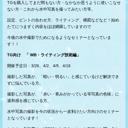
TGを購入してまだ間もない方・なかなか思うように使いこなせ
ない方・これから水中写真を撮ってみたい方等。
設定、ピントの合わせ方、ライティング、構図などなど！始め
たてにつまずく内容をほぼ網羅していますので
今後の水中撮影でためになるようなセミナーとなっていま
す！！
TG向け 「 WB・ライティング技術編」
開催予定日：3/26、4/2、4/9、4/16
撮影した写真が、「暗い・明るい」と感じているけど解決でき
ずに悩んでいる方。
撮影した写真が、「赤い・青みがかっている等写真の色味」に
違和感を感じている方。
水中写真の撮影を今の状況から一皮剥けたい方向けのセミナー
となっています！