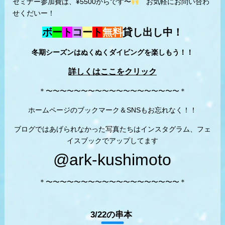
セミナー参加費は、¥5500からです〜
お気軽にお問い合わ
せくだいー！
ボ
ー
ト
コ
ー
ト
無料
貸し出し中！
冬期シーズンはぬくぬくダイビングを楽しもう！！
詳しくはここをクリック
＊〜〜〜〜〜〜〜〜〜〜〜〜〜〜〜〜〜〜〜＊
ホームページのブックマーク＆SNSもお忘れなく！！
ブログではあげられなかった写真たちはインスタグラム、フェ
イスブックでアップしてます
@ark-kushimoto
＊〜〜〜〜〜〜〜〜〜〜〜〜〜〜〜〜〜〜〜＊
3/22の串本