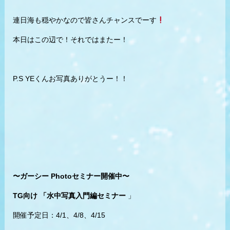
連日海も穏やかなので皆さんチャンスでーす
本日はこの辺で！それではまたー！
P.S YEくんお写真ありがとうー！！
〜ガーシー Photoセミナー開催中〜
TG向け 「水中写真入門編セミナー
」
開催予定日：4/1、4/8、4/15