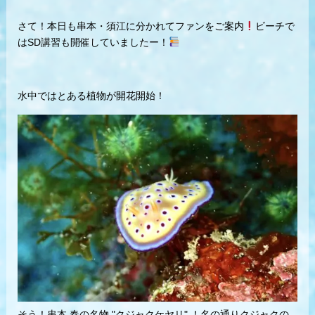
さて！本日も串本・須江に分かれてファンをご案内
ビーチで
はSD講習も開催していましたー！
水中ではとある植物が開花開始！
そう！串本 春の名物 "クジャクケヤリ" ！名の通りクジャクの