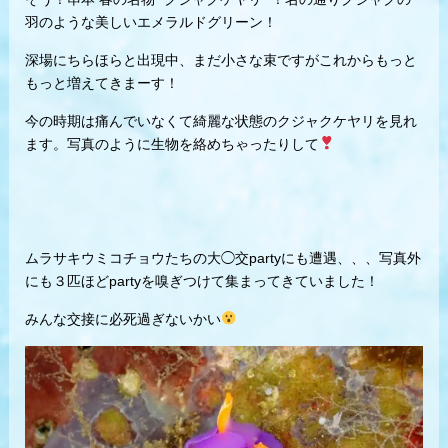
羽のような美しいエメラルドグリーン！
深場にちらほらと出現中、まだ小さな束ですがこれからもっと
もっと増えてきまーす！
今の時期は痛んでいなくて綺麗な状態のクジャクケヤリを見れ
ます。写真のように生物を絡めちゃったりして
ムラサキウミコチョウたちの大◯交partyにも遭遇、、、写真外
にも３匹ほどpartyを嗅ぎつけて集まってきていました！
みんな交接に必死過ぎないかい