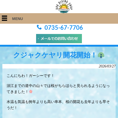
MENU
0735-67-7706
ARK Diving Shop 串本店
>
Blog
>
クジャクケヤリ開花開始！
クジャクケヤリ開花開始！
2026/03/27
こんにちわ！ガーシーです！
須江までの道中の山々では桜がちらほらと見られるようになっ
てきました！
水温も気温も例年よりも高い串本、桜の開花も去年よりも早そ
うだ！