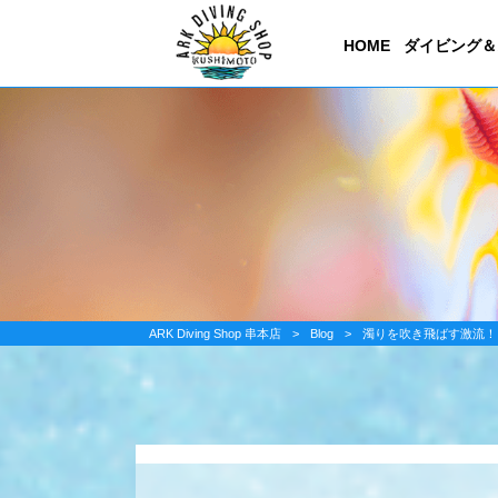
HOME
ダイビング＆
ARK Diving Shop 串本店
>
Blog
>
濁りを吹き飛ばす激流！