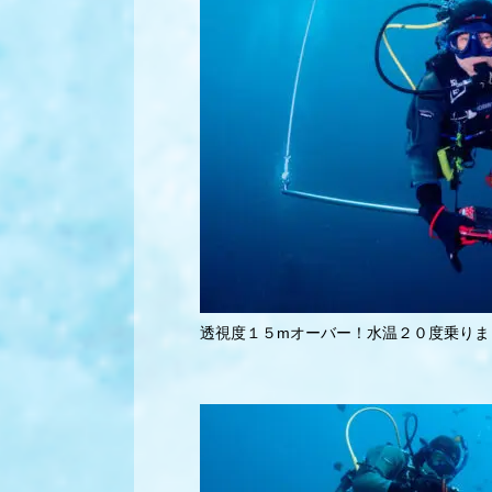
透視度１５mオーバー！水温２０度乗りま