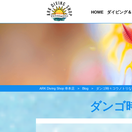
HOME
ダイビング＆
ARK Diving Shop 串本店
>
Blog
>
ダンゴ時々コウノトリな
ダンゴ