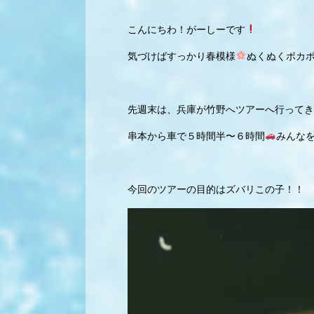
こんにちわ！がーしーです
気づけばすっかり春模様
ぬくぬくポカ
先週末は、兵庫が竹野へツアーへ行ってき
串本から車で５時間半〜６時間
みんな
今回のツアーの目的はズバリこの子！！