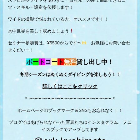
ツ・スキル・設定を伝授します！
ワイドの撮影で悩まれている方、オススメです！！
水中世界を美しく収めましょう
セミナー参加費は、¥5500からです〜
お気軽にお問い合わ
せくだいー！
ボ
ー
ト
コ
ー
ト
無料
貸し出し中！
冬期シーズンはぬくぬくダイビングを楽しもう！！
詳しくはここをクリック
＊〜〜〜〜〜〜〜〜〜〜〜〜〜〜〜〜〜〜〜＊
ホームページのブックマーク＆SNSもお忘れなく！！
ブログではあげられなかった写真たちはインスタグラム、フェ
イスブックでアップしてます