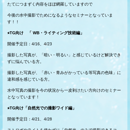
たてにつまずく内容をほぼ網羅していますので
今後の水中撮影でためになるようなセミナーとなっていま
す！！
⭐︎TG向け 「 WB・ライティング技術編」
開催予定日：4/16、4/23
撮影した写真が、「暗い・明るい」と感じているけど解決でき
ずに悩んでいる方。
撮影した写真が、「赤い・青みがかっている等写真の色味」に
違和感を感じている方。
水中写真の撮影を今の状況から一皮剥けたい方向けのセミナー
となっています！
⭐︎TG向け「自然光での撮影ワイド編」
開催予定日：4/21、4/28
ストロボやライトを使わずに「自然光」のみで撮影できるコ