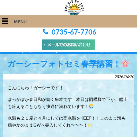
MENU
0735-67-7706
ARK Diving Shop 串本店
>
Blog
>
ガーシーフォトセミ春季講習！
ガーシーフォトセミ春季講習！
2026/04/20
こんにちわ！ガーシーです
ぽっかぽか春日和が続く串本です！本日は雨模様で下が、船上
も冷えることもなく快適に潜れています！
水温も２１度と４月にしては高水温をKEEP！！このまま海も
穏やかのままGWへ突入してくれ〜〜〜！