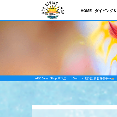
HOME
ダイビング＆
ARK Diving Shop 串本店
>
Blog
>
順調に新艇稼働中〜