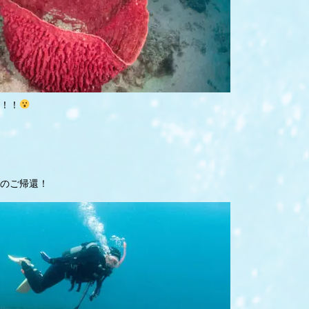
！！
のご帰還！