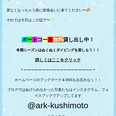
居なくなっちゃう前に皆様会いに来てください〜
それでは今日はこの辺で〜
ボ
ー
ト
コ
ー
ト
無料
貸し出し中！
冬期シーズンはぬくぬくダイビングを楽しもう！！
詳しくはここをクリック
＊〜〜〜〜〜〜〜〜〜〜〜〜〜〜〜〜〜〜〜＊
ホームページのブックマーク＆SNSもお忘れなく！！
ブログではあげられなかった写真たちはインスタグラム、フェ
イスブックでアップしてます
@ark-kushimoto