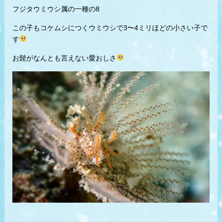
フジタウミウシ属の一種の8
この子もコケムシにつくウミウシで3〜4ミリほどの小さい子で
す
お髭がなんとも言えない愛おしさ