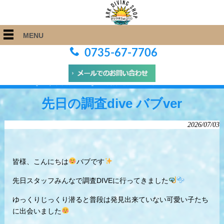
MENU
0735-67-7706
ARK Diving Shop 串本店
>
Blog
>
先日の調査dive バブver
先日の調査dive バブver
2026/07/03
皆様、こんにちは
バブです
先日スタッフみんなで調査DIVEに行ってきました
ゆっくりじっくり潜ると普段は発見出来ていない可愛い子たち
に出会いました