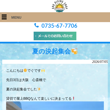
MENU
0735-67-7706
ARK Diving Shop 串本店
>
Blog
>
夏の決起集会
夏の決起集会
2026/07/05
こんにちは
でぐです
先日3日は大阪 心斎橋で
夏の決起集会でした
貸切で屋上BBQなんて楽しいに決まってる