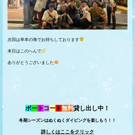
次回は串本の海でお待ちしております
本日はこのへんで
ありがとうございました
ボ
ー
ト
コ
ー
ト
無料
貸し出し中！
冬期シーズンはぬくぬくダイビングを楽しもう！！
詳しくはここをクリック