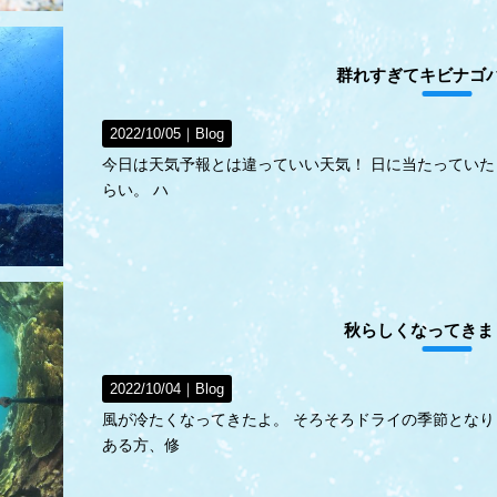
群れすぎてキビナゴ
2022/10/05｜
Blog
今日は天気予報とは違っていい天気！ 日に当たってい
らい。 ハ
秋らしくなってきま
2022/10/04｜
Blog
風が冷たくなってきたよ。 そろそろドライの季節となり
ある方、修