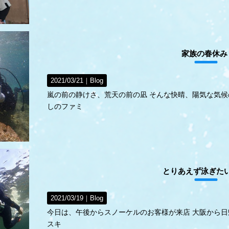
家族の春休み
2021/03/21｜
Blog
嵐の前の静けさ、荒天の前の凪 そんな快晴、陽気な気候
しのファミ
とりあえず泳ぎた
2021/03/19｜
Blog
今日は、午後からスノーケルのお客様が来店 大阪から日帰り
スキ