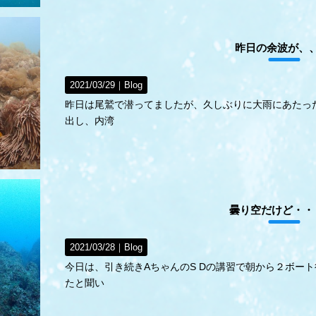
昨日の余波が、
2021/03/29｜
Blog
昨日は尾鷲で潜ってましたが、久しぶりに大雨にあたっ
出し、内湾
曇り空だけど・・
2021/03/28｜
Blog
今日は、引き続きAちゃんのS Dの講習で朝から２ボー
たと聞い