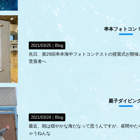
串本フォトコン
2021/03/25｜
Blog
先日、第29回串本海中フォトコンテストの授賞式が開催
受賞者へ
親子ダイビン
2021/03/24｜
Blog
最近、朝は穏やかな海だなって思うんですが、昼間やた
ゃうねんな