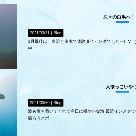
久々の白浜へ！
2021/03/31｜
Blog
3月最後は、白浜と串本で体験ダイビングでしたー( ´∀｀
中
人懐っこいや
2021/03/30｜
Blog
波も落ち着いてくれて今日は穏やかな海 最近インスタ
撮ろうとボ