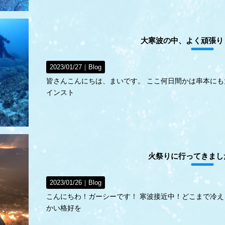
大寒波の中、よく頑張り
2023/01/27｜
Blog
皆さんこんにちは、まいです。 ここ何日間かは串本にも
インスト
火祭りに行ってきまし
2023/01/26｜
Blog
こんにちわ！ガーシーです！ 寒波接近中！どこまで冷え
かい格好を