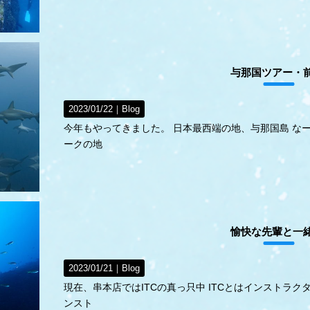
与那国ツアー・
2023/01/22｜
Blog
今年もやってきました。 日本最西端の地、与那国島 な
ークの地
愉快な先輩と一
2023/01/21｜
Blog
現在、串本店ではITCの真っ只中 ITCとはインストラ
ンスト